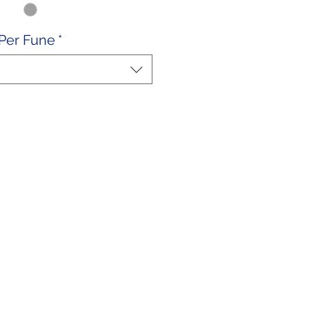
Per Fune
*
ntatti
02 9039 4430
:
388 824 3473