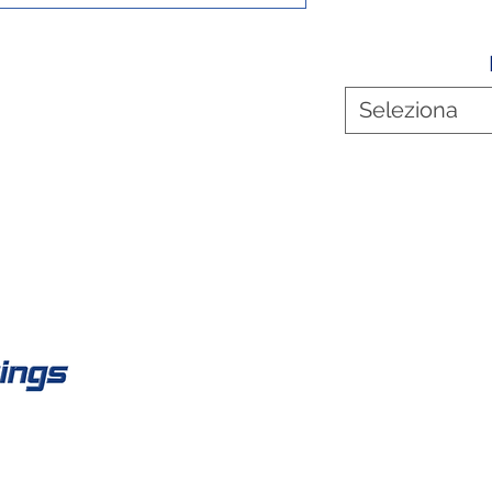
Seleziona
Co
Fisso:
work
Mobile