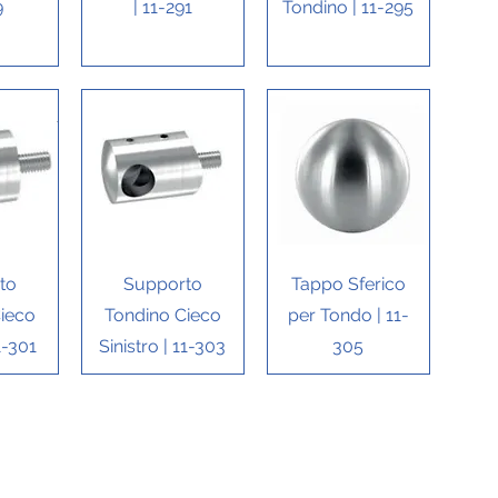
9
| 11-291
Tondino | 11-295
ida
Vista rapida
Vista rapida
to
Supporto
Tappo Sferico
ieco
Tondino Cieco
per Tondo | 11-
1-301
Sinistro | 11-303
305
ntatti