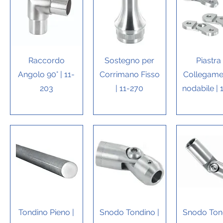
Vista rapida
Vista rapida
Vista rap
Raccordo
Sostegno per
Piastra 
Angolo 90° | 11-
Corrimano Fisso
Collegame
203
| 11-270
nodabile | 
Vista rapida
Vista rapida
Vista rap
Tondino Pieno |
Snodo Tondino |
Snodo Tond