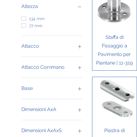
Altezza
134 mm
77 mm
Vista rapida
Staffa di
Fissaggio a
Attacco
Pavimento per
Piatto
Piantane | 11-319
Ø 33.7
Attacco Corrimano
Piatto
Ø 42.4 mm
Base
42.4
Piatta
Dimensioni AxA
12x12 mm
20x20 mm
Vista rapida
Piastra di
Dimensioni AxAxS
30x30 mm