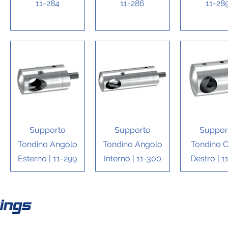
11-284
11-286
11-28
Vista rapida
Vista rapida
Vista rap
Supporto
Supporto
Suppor
Tondino Angolo
Tondino Angolo
Tondino C
Esterno | 11-299
Interno | 11-300
Destro | 1
Co