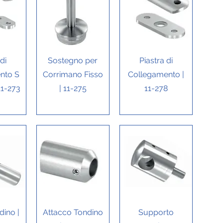
ida
Vista rapida
Vista rapida
di
Sostegno per
Piastra di
nto S
Corrimano Fisso
Collegamento |
11-273
| 11-275
11-278
ida
Vista rapida
Vista rapida
ino |
Attacco Tondino
Supporto