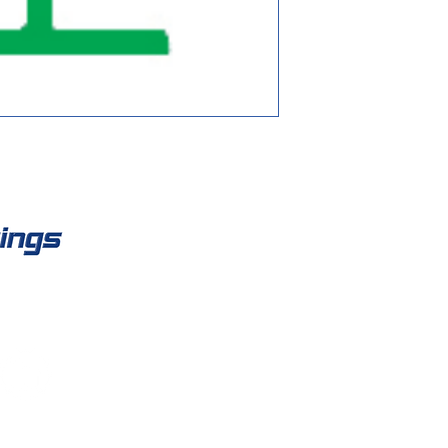
Co
Fisso:
work
Mobile
E-mail:
inf
Termin
Informati