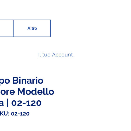
Altro
Il tuo Account
po Binario
iore Modello
a | 02-120
KU: 02-120