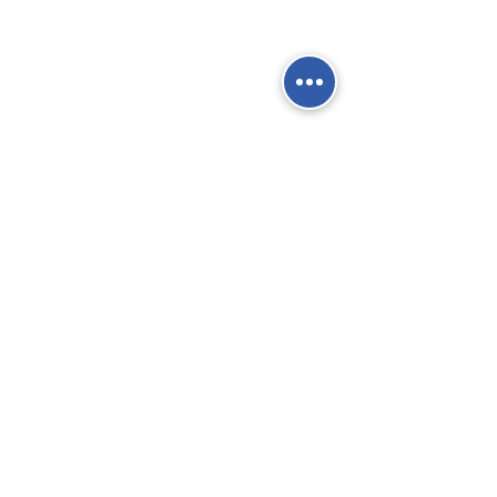
Social Network
Contatti
Fisso:
02 9039 4430
Mobile:
388 824 3473
E-mail:
info@gierre-fittings.it
Termini e Condizioni
Informativa sulla Privacy