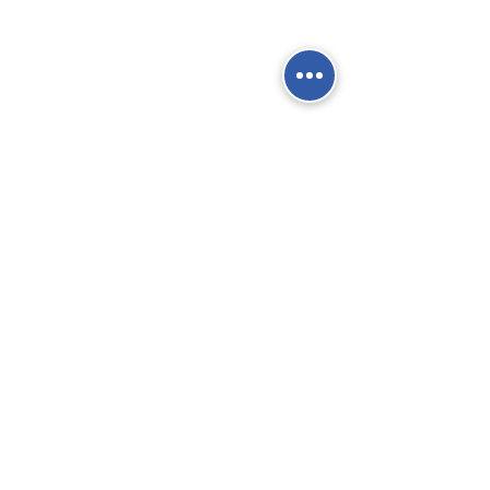
Social Network
Contatti
Fisso:
02 9039 4430
Mobile:
388 824 3473
E-mail:
info@gierre-fittings.it
Termini e Condizioni
Informativa sulla Privacy
Gierre SRL - Via San Cristoforo, 91 -
Trezzano S/N (MI) - Italia - P.Iva
12298730156