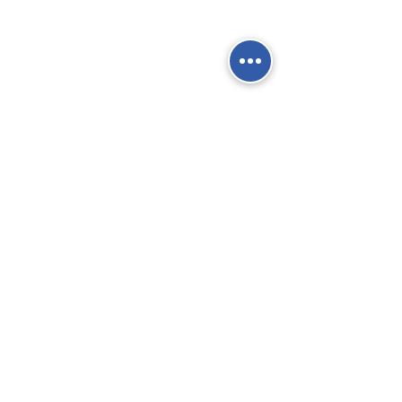
Social Network
Contatti
Fisso:
02 9039 4430
Mobile:
388 824 3473
E-mail:
info@gierre-fittings.it
Termini e Condizioni
Informativa sulla Privacy
Gierre SRL - Via San Cristoforo, 91 -