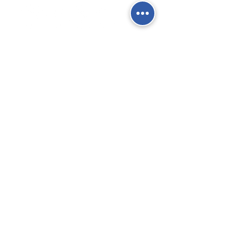
Contatti
Fisso:
02 9039 4430
Mobile:
388 824 3473
E-mail:
info@gierre-fittings.it
Termini e Condizioni
Informativa sulla Privacy
Gierre SRL - Via San Cristoforo, 91 -
Trezzano S/N (MI) - Italia - P.Iva
12298730156