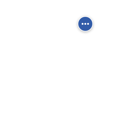
Social Network
Contatti
Fisso:
02 9039 4430
Mobile:
388 824 3473
E-mail:
info@gierre-fittings.it
Termini e Condizioni
Informativa sulla Privacy