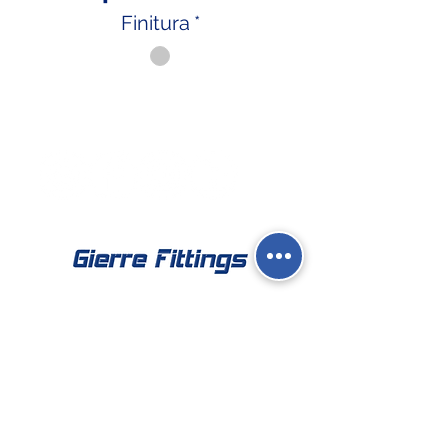
Finitura
*
Social Network
Contatti
Fisso:
02 9039 4430
Mobile:
388 824 3473
E-mail:
info@gierre-fittings.it
Termini e Condizioni