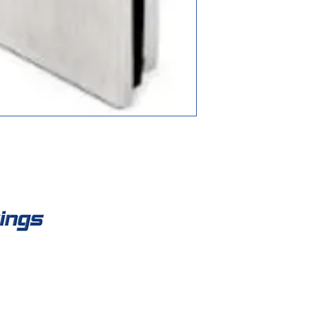
Co
Fisso:
work
Mobile
E-mail:
inf