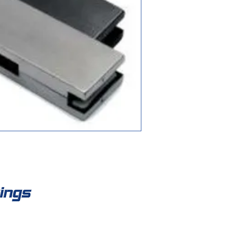
Co
Fisso: