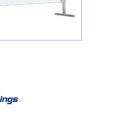
Co
Fisso:
work
Mobile