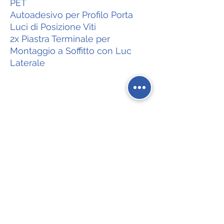
PET
Autoadesivo per Profilo Porta
Luci di Posizione Viti
2x Piastra Terminale per
Montaggio a Soffitto con Luc
Laterale
Social Network
Contatti
Fisso:
02 9039 4430
Mobile:
388 824 3473