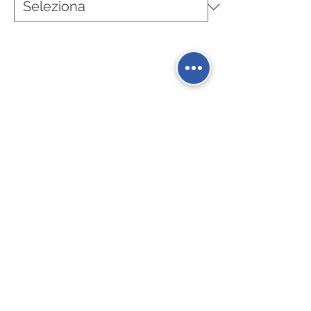
Social Network
Contatti
Fisso:
02 9039 4430
Mobile:
388 824 3473
E-mail:
info@gierre-fittings.it
Termini e Condizioni
Informativa sulla Privacy