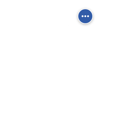
Social Network
Contatti
Fisso:
02 9039 4430
Mobile:
388 824 3473
E-mail:
info@gierre-fittings.it
Termini e Condizioni
Informativa sulla Privacy
Gierre SRL - Via San Cristoforo, 91 -
Trezzano S/N (MI) - Italia - P.Iva