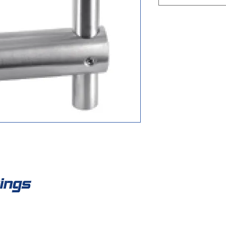
Co
Fisso:
work