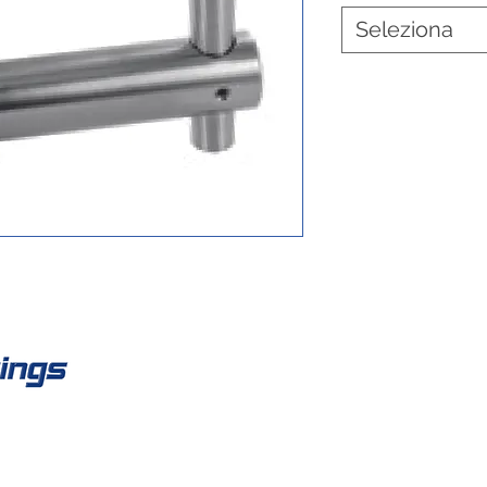
Seleziona
Co
Fisso:
work
Mobile