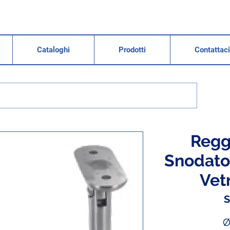
Cataloghi
Prodotti
Contattaci
Regg
Snodato
Vetr
S
Ø