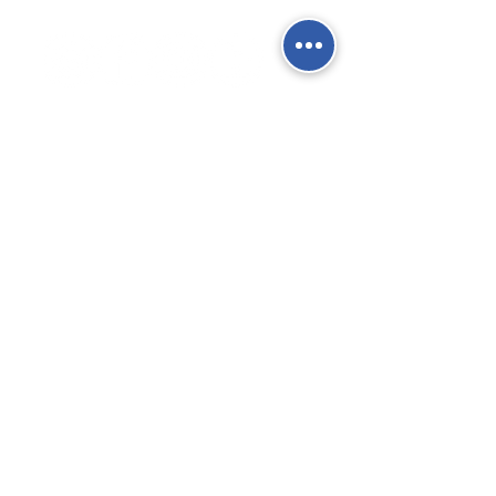
Social Network
Contatti
Fisso:
02 9039 4430
Mobile:
388 824 3473
E-mail:
info@gierre-fittings.it
Termini e Condizioni
Informativa sulla Privacy
Gierre SRL - Via San Cristoforo, 91 -
Trezzano S/N (MI) - Italia - P.Iva