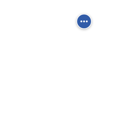
Social Network
Contatti
Fisso:
02 9039 4430
Mobile:
388 824 3473
E-mail:
info@gierre-fittings.it
Termini e Condizioni
Informativa sulla Privacy