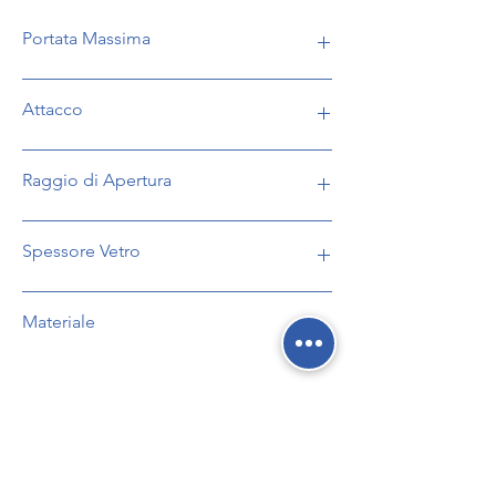
Portata Massima
45 kg
Attacco
Vetro-Vetro
Raggio di Apertura
180°
Spessore Vetro
Da 6 a 10 mm
Materiale
Acciaio Inox AISI 304
Social Network